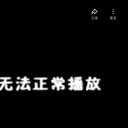
分享
更多