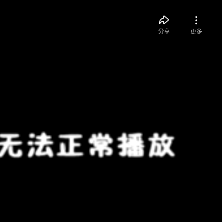
分享
更多