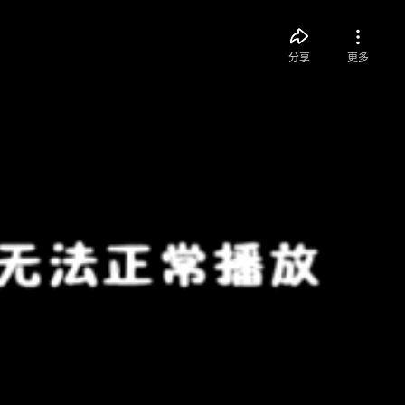
分享
更多