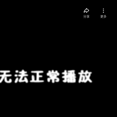
分享
更多