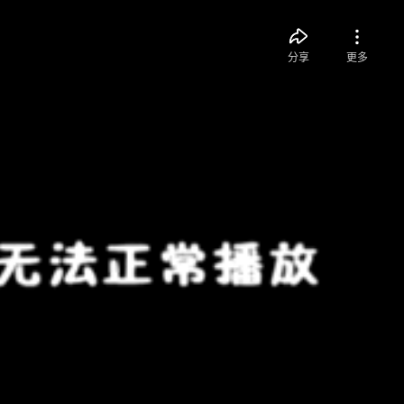
分享
更多