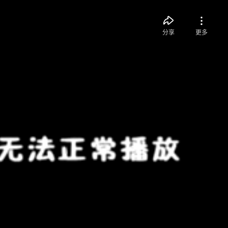
分享
更多