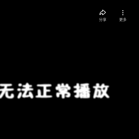
分享
更多