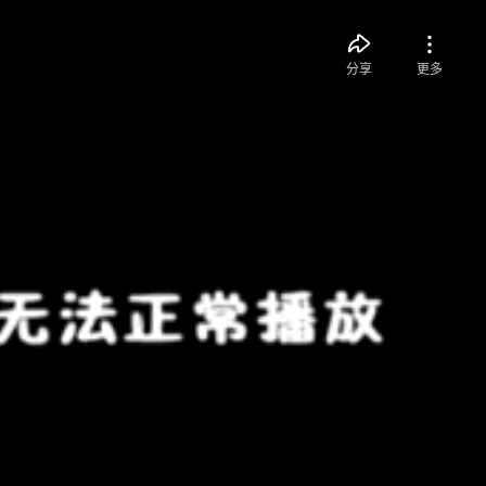
分享
更多