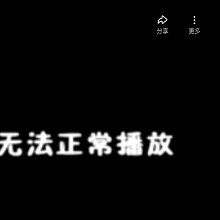
分享
更多