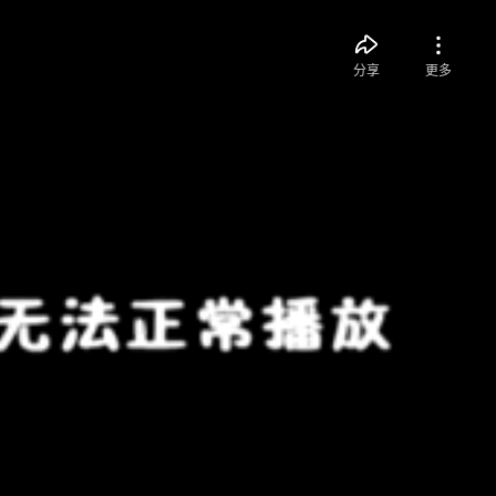
分享
更多