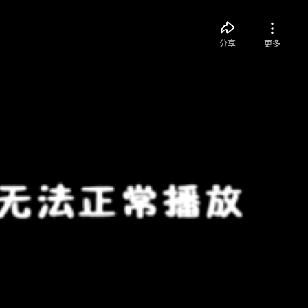
分享
更多