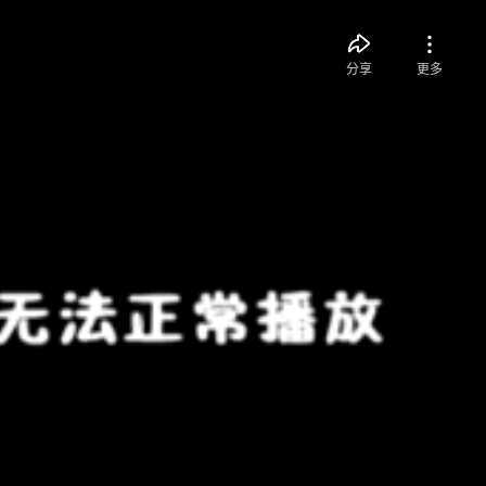
分享
更多