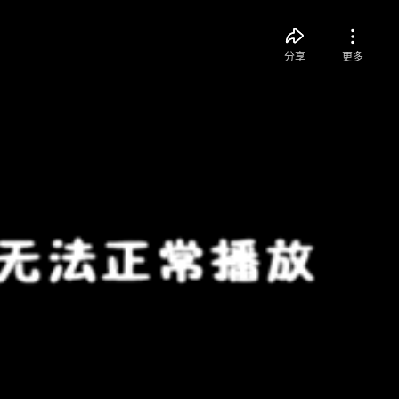
分享
更多