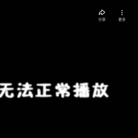
分享
更多