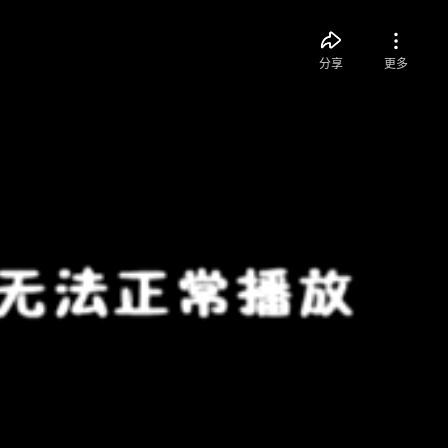
分享
更多