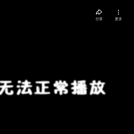
分享
更多