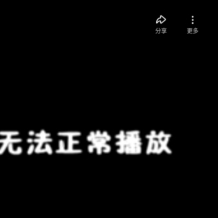
分享
更多