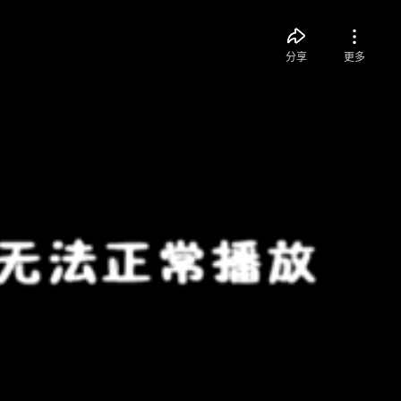
分享
更多