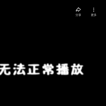
分享
更多