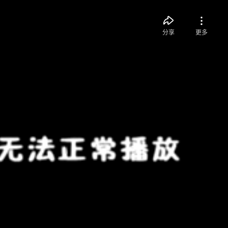
分享
更多