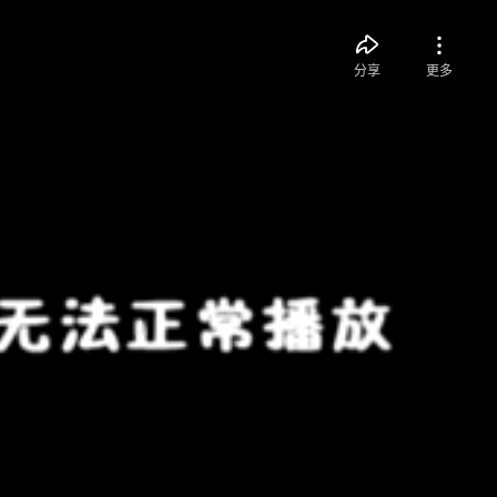
分享
更多