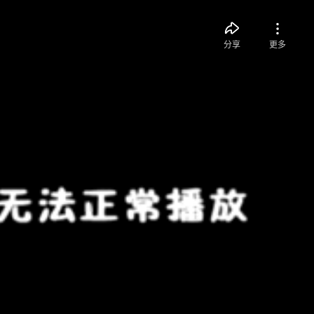
分享
更多