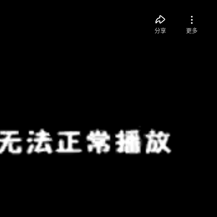
分享
更多