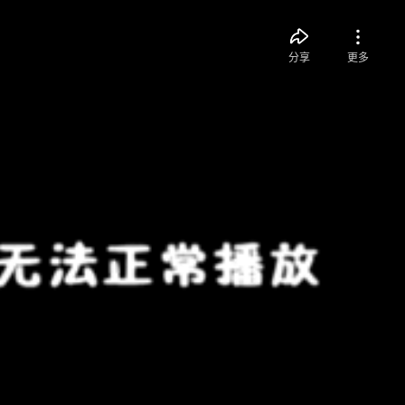
分享
更多