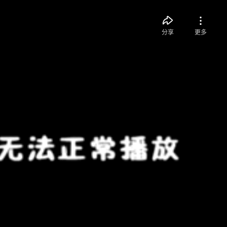
分享
更多