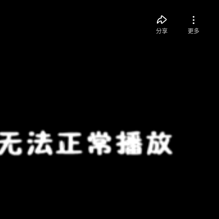
分享
更多