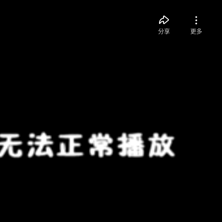
分享
更多