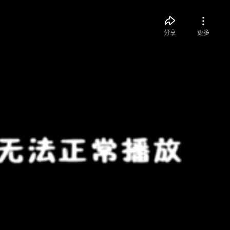
分享
更多