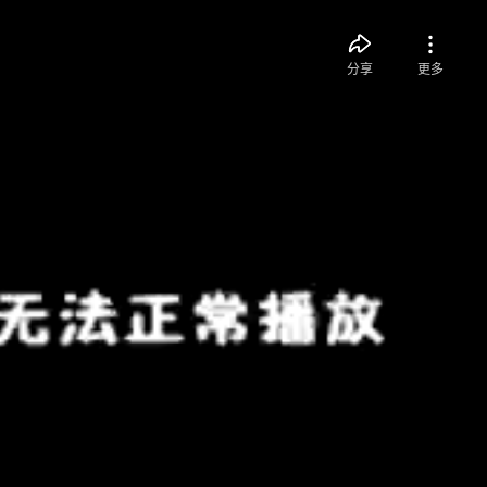
分享
更多