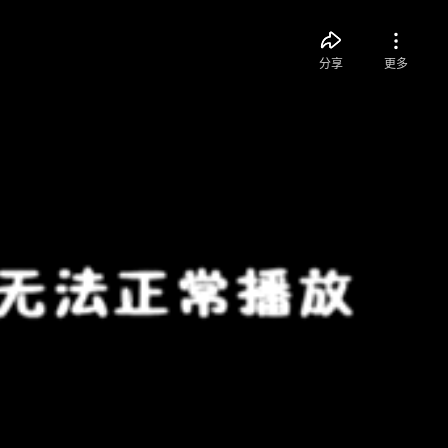
分享
更多