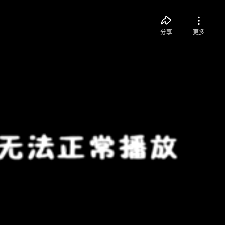
分享
更多