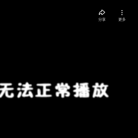
分享
更多