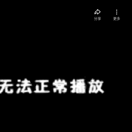
分享
更多