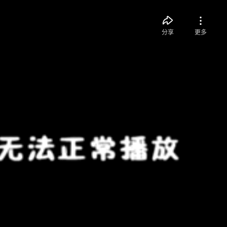
分享
更多