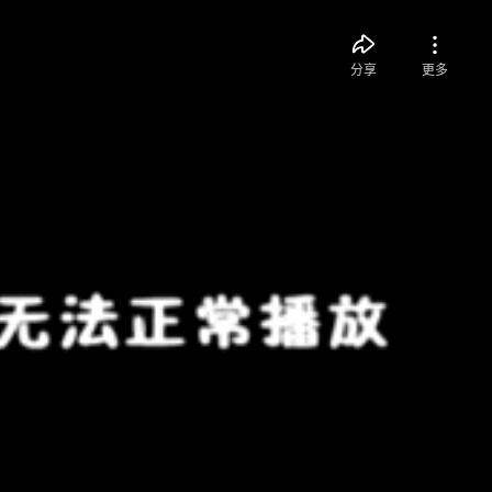
分享
更多