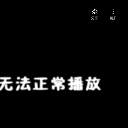
分享
更多