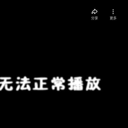
分享
更多