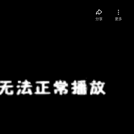
分享
更多