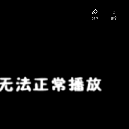
分享
更多