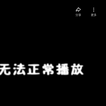
分享
更多