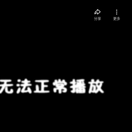
分享
更多