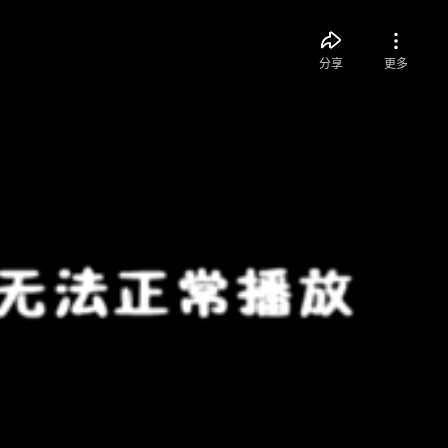
分享
更多