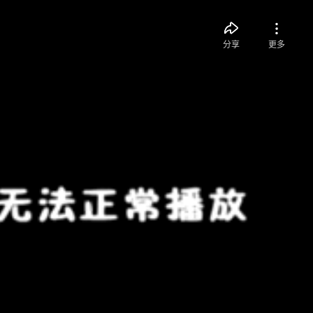
分享
更多