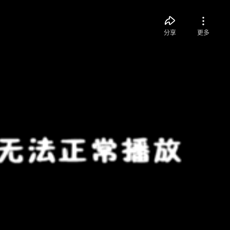
分享
更多