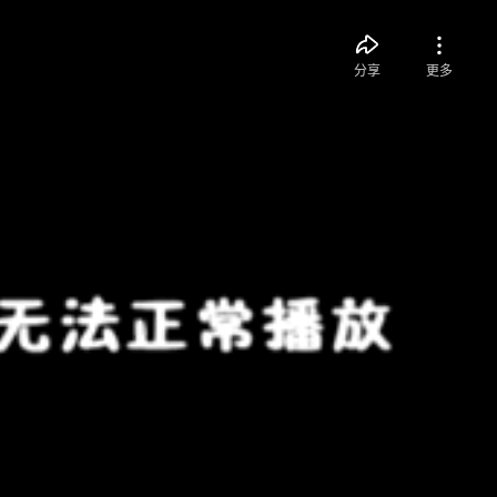
分享
更多