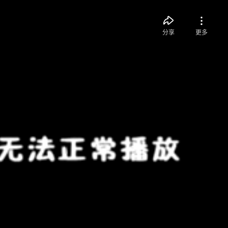
分享
更多