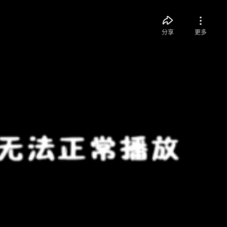
分享
更多