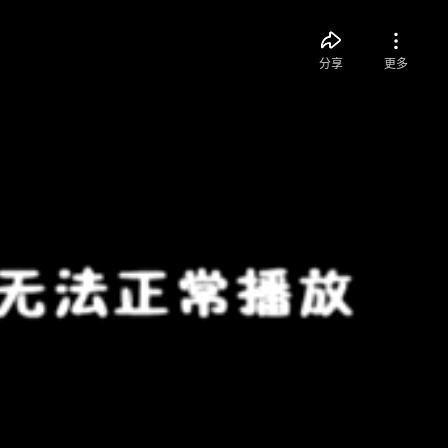
分享
更多