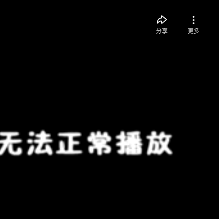
分享
更多