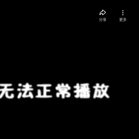
分享
更多